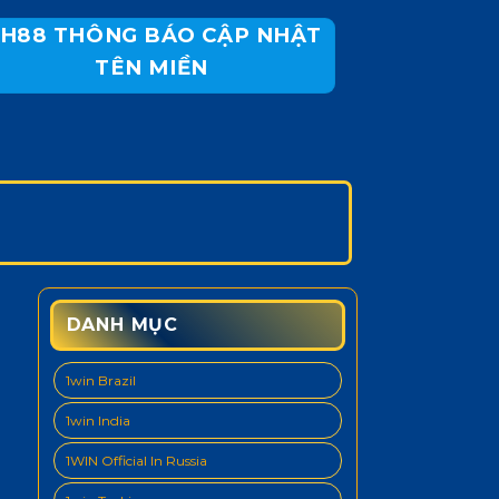
H88 THÔNG BÁO CẬP NHẬT
TÊN MIỀN
DANH MỤC
1win Brazil
1win India
1WIN Official In Russia