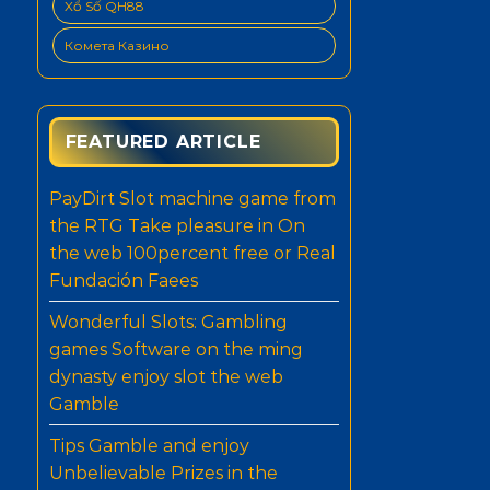
Xổ Số QH88
Комета Казино
FEATURED ARTICLE
PayDirt Slot machine game from
the RTG Take pleasure in On
the web 100percent free or Real
Fundación Faees
Wonderful Slots: Gambling
games Software on the ming
dynasty enjoy slot the web
Gamble
Tips Gamble and enjoy
Unbelievable Prizes in the