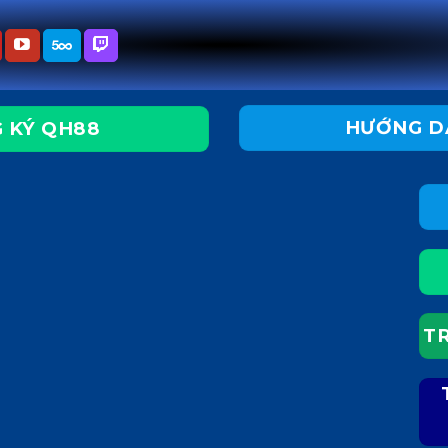
HƯỚNG D
 KÝ QH88
T