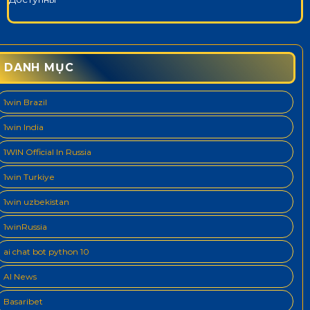
DANH MỤC
1win Brazil
1win India
1WIN Official In Russia
1win Turkiye
1win uzbekistan
1winRussia
ai chat bot python 10
AI News
Basaribet