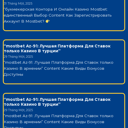
31 Tháng Một, 2025
“букмекерская Контора И Онлайн Казино Mostbet:
единственный Выбор Content Как Зарегистрировать
Аккаунт В Mostbet?
“mostbet Az-91: Лучшая Платформа Для Ставок
только Казино В турции”
29 Tháng Một, 2025
“mostbet Az-91: Лучшая Платформа Для Ставок только
Казино В армении” Content Какие Виды Бонусов
Доступны
“mostbet Az-91: Лучшая Платформа Для Ставок
только Казино В турции”
29 Tháng Một, 2025
“mostbet Az-91: Лучшая Платформа Для Ставок только
Казино В армении” Content Какие Виды Бонусов
Доступны