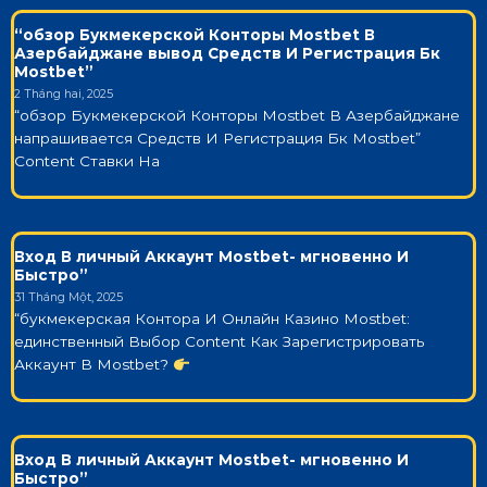
“обзор Букмекерской Конторы Mostbet В
Азербайджане вывод Средств И Регистрация Бк
Mostbet”
2 Tháng hai, 2025
“обзор Букмекерской Конторы Mostbet В Азербайджане
напрашивается Средств И Регистрация Бк Mostbet”
Content Ставки На
Вход В личный Аккаунт Mostbet- мгновенно И
Быстро”
31 Tháng Một, 2025
“букмекерская Контора И Онлайн Казино Mostbet:
единственный Выбор Content Как Зарегистрировать
Аккаунт В Mostbet?
Вход В личный Аккаунт Mostbet- мгновенно И
Быстро”