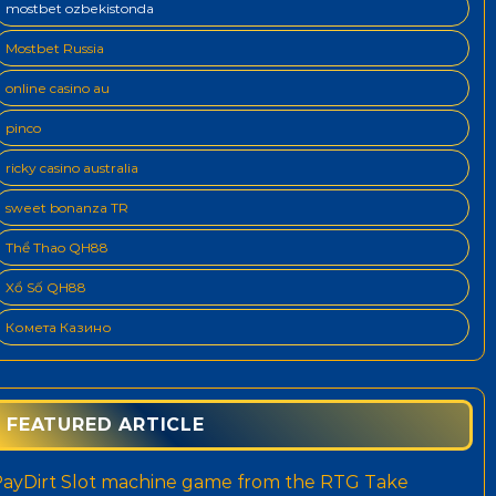
mostbet ozbekistonda
Mostbet Russia
online casino au
pinco
ricky casino australia
sweet bonanza TR
Thể Thao QH88
Xổ Số QH88
Комета Казино
FEATURED ARTICLE
ayDirt Slot machine game from the RTG Take