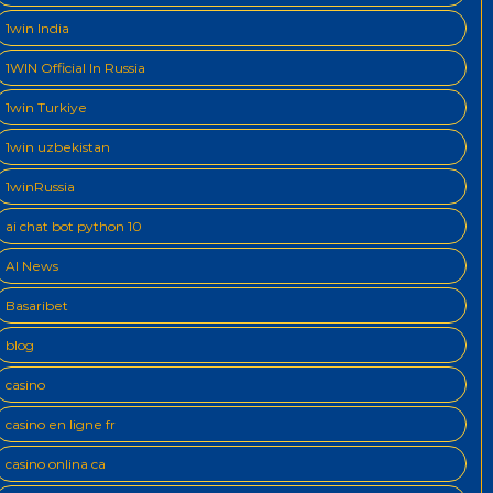
1win India
1WIN Official In Russia
1win Turkiye
1win uzbekistan
1winRussia
ai chat bot python 10
AI News
Basaribet
blog
casino
casino en ligne fr
casino onlina ca