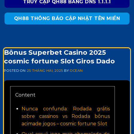
TRUY CẬP QH88 BẰNG DNS 1.1.1.1
QH88 THÔNG BÁO CẬP NHẬT TÊN MIỀN
Bônus Superbet Casino 2025
cosmic fortune Slot Giros Dado
POSTED ON
25 THÁNG HAI, 2025
BY
OCEAN
Content
Nunca confunda: Rodada grátis
sobre cassinos vs Rodada bônus
acimade jogos – cosmic fortune Slot