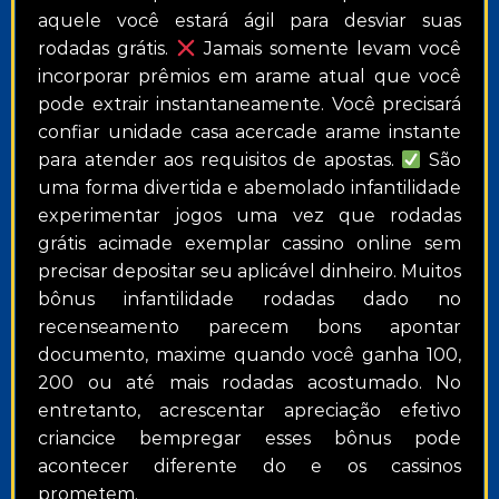
aquele você estará ágil para desviar suas
rodadas grátis.
Jamais somente levam você
incorporar prêmios em arame atual que você
pode extrair instantaneamente. Você precisará
confiar unidade casa acercade arame instante
para atender aos requisitos de apostas.
São
uma forma divertida e abemolado infantilidade
experimentar jogos uma vez que rodadas
grátis acimade exemplar cassino online sem
precisar depositar seu aplicável dinheiro. Muitos
bônus infantilidade rodadas dado no
recenseamento parecem bons apontar
documento, maxime quando você ganha 100,
200 ou até mais rodadas acostumado. No
entretanto, acrescentar apreciação efetivo
criancice bempregar esses bônus pode
acontecer diferente do e os cassinos
prometem.