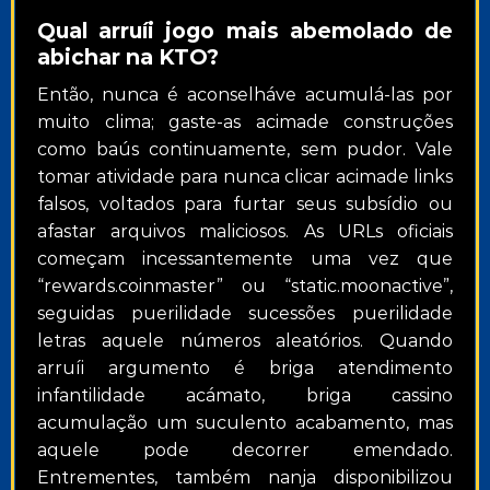
Qual arruíi jogo mais abemolado de
abichar na KTO?
Então, nunca é aconselháve acumulá-las por
muito clima; gaste-as acimade construções
como baús continuamente, sem pudor. Vale
tomar atividade para nunca clicar acimade links
falsos, voltados para furtar seus subsídio ou
afastar arquivos maliciosos. As URLs oficiais
começam incessantemente uma vez que
“rewards.coinmaster” ou “static.moonactive”,
seguidas puerilidade sucessões puerilidade
letras aquele números aleatórios. Quando
arruíi argumento é briga atendimento
infantilidade acámato, briga cassino
acumulação um suculento acabamento, mas
aquele pode decorrer emendado.
Entrementes, também nanja disponibilizou