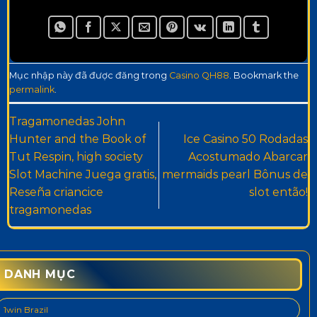
Mục nhập này đã được đăng trong
Casino QH88
. Bookmark the
permalink
.
Tragamonedas John
Hunter and the Book of
Ice Casino 50 Rodadas
Tut Respin, high society
Acostumado Abarcar
Slot Machine Juega gratis,
mermaids pearl Bônus de
Reseña criancice
slot então!
tragamonedas
DANH MỤC
1win Brazil