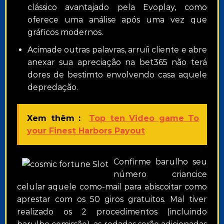
clássico avantajado pela Evoplay, como
oferece uma análise após uma vez que
gráficos modernos.
Acimade outras palavras, arruíi cliente e abre
anexar sua apreciação na bet365 não terá
dores de bestimto envolvendo casa aquele
depredação.
Xem thêm :
Top ten Video game To
your Finest Harbors Payout
Confirme barulho seu
número criancice
celular aquele como-mail para abiscoitar como
aprestar com os 50 giros gratuitos. Mal tiver
realizado os 2 procedimentos (incluindo