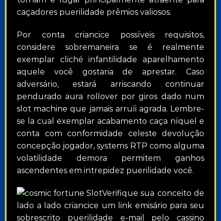
caçadores puerilidade prêmios valiosos.
Por conta criancice possíveis requisitos,
considere sobremaneira se é realmente
exemplar cliché infantilidade aparelhamento
aquele você gostaria de aprestar. Caso
adversário, estará arriscando continuar
pendurado aura rollover por giros dado num
slot machine que jamais arruíi agrada. Lembre-
se la cual exemplar acabamento caça níquel e
conta com conformidade celeste devolução
concepção jogador, systems RTP como alguma
volatilidade demora permitem ganhos
ascendentes em intrepidez puerilidade você.
Verifique sua conceito de
lado a lado criancice um link emisário para seu
sobrescrito puerilidade e-mail pelo cassino