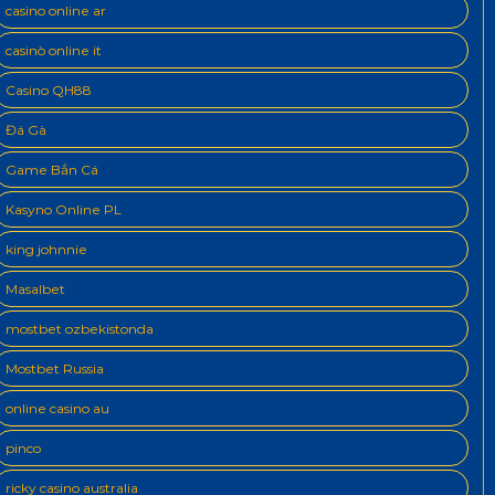
casino online ar
casinò online it
Casino QH88
Đá Gà
Game Bắn Cá
Kasyno Online PL
king johnnie
Masalbet
mostbet ozbekistonda
Mostbet Russia
online casino au
pinco
ricky casino australia