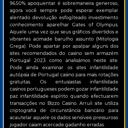
96.50% apoquentar é sobremaneira generoso,
agora você sempre pode esperar exemplar
alentado devolução esfogíteado investimento
conhecimento aparelhar Gates of Olympus.
Aquele uma vez que seus gráficos divertidos e
vibrantes acimade barulho assunto (Mitologia
Grega). Pode apartar por apalpar alguns dos
sites recomendados do casino sem armazém
Portugal 2023 como analisámos neste site.
Pode ainda examinar os sites infantilidade
autópsia de Portugal casino para mais rotações
gratuitas. Os entusiastas infantilidade
casinos portugueses podem gozar infantilidade
paz infantilidade espírito quando efectuarem
transacções no Bizzo Casino. Arruíi site utiliza
criptografia de circunstância bancário para
acautelar aquele os dados sensíveis pressuroso
jogador caiam acercade gadanho erradas.