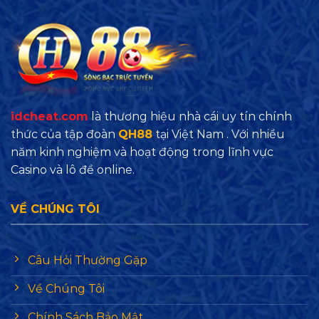
idcheat.com
là thương hiệu nhà cái uy tín chính
thức của tập đoàn
QH88
tại Việt Nam . Với nhiều
năm kinh nghiệm và hoạt động trong lĩnh vực
Casino và lô đề online.
VỀ CHÚNG TÔI
Câu Hỏi Thường Gặp
Về Chúng Tôi
Chính Sách Bảo Mật