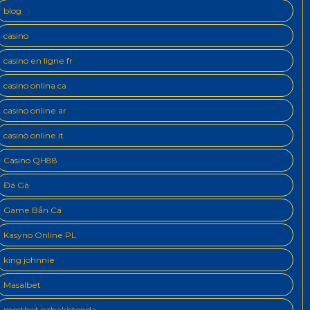
blog
casino
casino en ligne fr
casino onlina ca
casino online ar
casinò online it
Casino QH88
Đá Gà
Game Bắn Cá
Kasyno Online PL
king johnnie
Masalbet
mostbet ozbekistonda