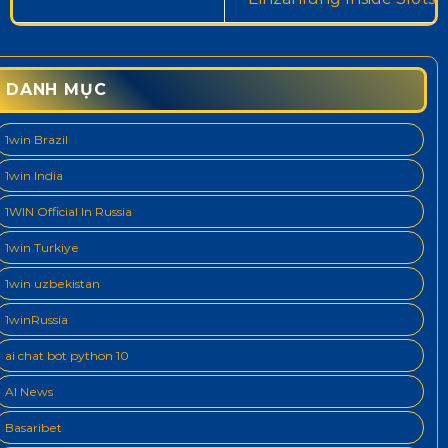
DANH MỤC
1win Brazil
1win India
1WIN Official In Russia
1win Turkiye
1win uzbekistan
1winRussia
ai chat bot python 10
AI News
Basaribet