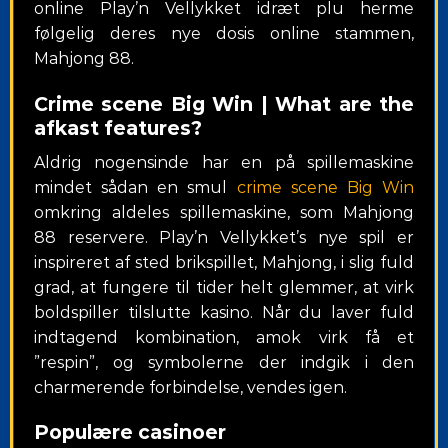
online Play’n Vellykket idræt plu herme
følgelig deres nye dosis online stammen,
Mahjong 88.
Crime scene Big Win | What are the
afkast features?
Aldrig nogensinde har en på spillemaskine
mindet sådan en smul
crime scene Big Win
omkring aldeles spillemaskine, som Mahjong
88 reservere. Play’n Vellykket’s nye spil er
inspireret af sted brikspillet, Mahjong, i slig fuld
grad, at fungere til tider helt glemmer, at virk
boldspiller tilslutte kasino. Når du laver fuld
indtagend kombination, amok virk få et
”respin”, og symbolerne der indgik i den
charmerende forbindelse, vendes igen.
Populære casinoer